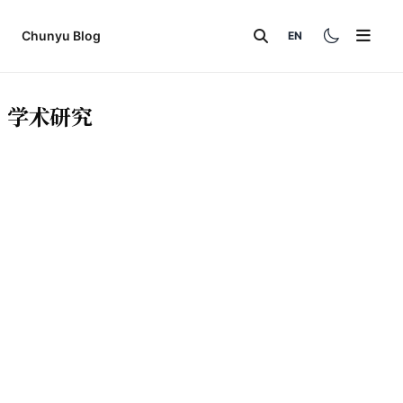
Chunyu Blog
EN
首页
学术研究
生活随笔
学术科研
日常感悟
技术分享
科研项目
旅行记录
关于
论文笔记
读书笔记
友链